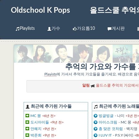
Oldschool K Pops
올드스쿨 추억
Playlists
가수
가요톱10
게시판
추억의 가요와 가수를 기
Playists
에 가셔서 추억의 가요들을 즐기세요. 배경으로 
알림
올드스쿨 추억의 가요에서 설
최근에 추가된 가수들
최근에 추가된 노래
MC 몽
빙글빙글
- 나미
<6년 전>
<1년 전>
도시아이들
아이스크림
- MC 몽
<9년 전>
<6
안혜지
총 맞은 것처럼
- 백지영
<9년 전>
박준희
I LUV IT
- P.S.Y (싸이)
<9년 전>
<8