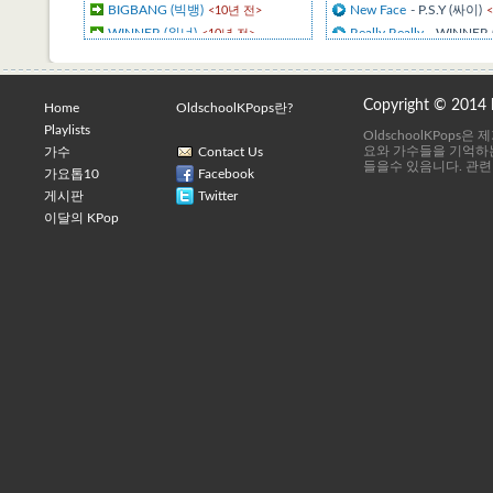
BIGBANG (빅뱅)
New Face
- P.S.Y (싸이)
<10년 전>
WINNER (위너)
Really Really
- WINNER
<10년 전>
iKON
달빛 창가에서
- 도시아
<10년 전>
유재하
텔레파시
- 도시아이들
<10년 전>
현아
에라 모르겠다
- BIGBA
<11년 전>
Copyright © 2014
Home
OldschoolKPops란?
태양
인연
- 이선희
<12년 전>
<9년 전>
Playlists
OldschoolKPops
G-Dragon
벌써 이밤이 다지나고
-
<12년 전>
요와 가수들을 기억하는
가수
Contact Us
들을수 있음니다. 관련
이정현
토요일은 밤이 좋아 2
-
<12년 전>
가요톱10
Facebook
박정현
언젠가는
- 이상은
게시판
<12년 전>
Twitter
<9년 
이달의 KPop
홍서범
뱅뱅뱅
- BIGBANG (빅뱅
<12년 전>
SPICA (스피카)
LOSER
- BIGBANG (빅뱅
<12년 전>
덤앤더머
- iKON
<10년 
공허해
- WINNER (위너)
DADDY
- P.S.Y (싸이)
<1
리듬 타
- iKON
<10년 전
지못미
- iKON
<10년 전>
Run & Run
- 현아
<10년
비처럼 음악처럼
- 김현
사랑하기 때문에
- 유재
사랑했어요
- 김현식
<1
눈,코,입
- 태양
<11년 전>