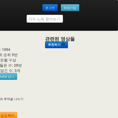
로그인
회원가입
관련된 영상들
추천하기
 1994
위 순위 5번
골든벨 수상
은 수: 28번
에 담긴 수: 3개
list에 담기
억과 추억을 나누기
 신고 하기