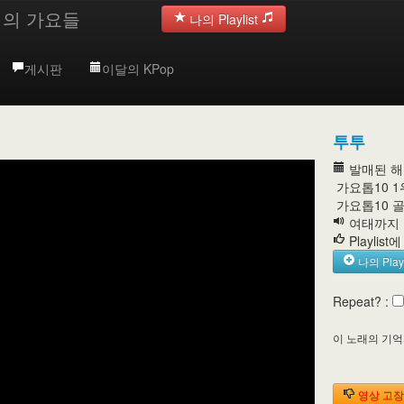
억의 가요들
나의 Playlist
게시판
이달의 KPop
투투
발매된 해:
가요톱10 1
가요톱10 
여태까지 들
Playlist
나의 Play
Repeat? :
이 노래의 기
영상 고장