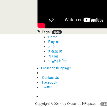
Tags:
투투
Home
Playlists
가수
가요톱10
게시판
이달의 KPop
OldschoolKPops란?
Contact Us
Facebook
Twitter
Copyright © 2014 by OldschoolKPops.com
Eng