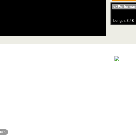
쇼 Performa
Length: 3:48
lish