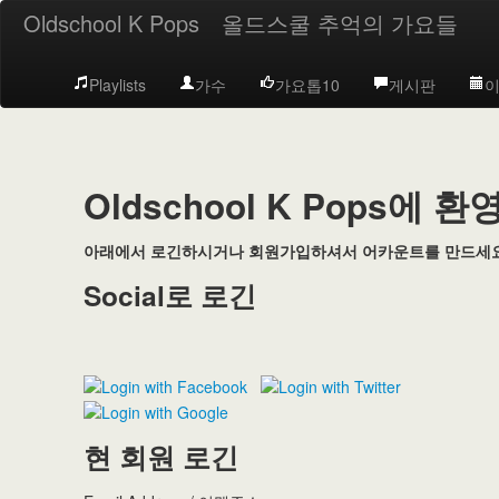
Oldschool K Pops
올드스쿨 추억의 가요들
Playlists
가수
가요톱10
게시판
이
Oldschool K Pops에 
아래에서 로긴하시거나 회원가입하셔서 어카운트를 만드세요
Social로 로긴
현 회원 로긴