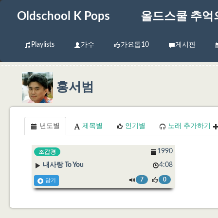
Oldschool K Pops
올드스쿨 추억
Playlists
가수
가요톱10
게시판
홍서범
년도별
제목별
인기별
노래 추가하기
1990
조갑경
내사랑 To You
4:08
7
0
담기