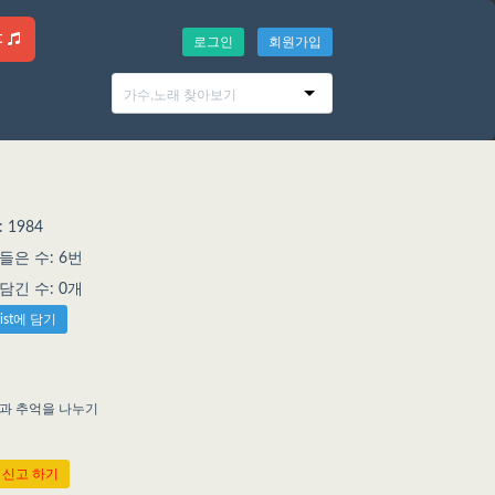
t
로그인
회원가입
 1984
은 수: 6번
에 담긴 수: 0개
list에 담기
억과 추억을 나누기
 신고 하기