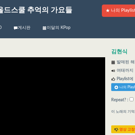
올드스쿨 추억의 가요들
나의 Playlis
0
게시판
이달의 KPop
김현식
발매된 해:
여태까지 들
Playlist
나의 Play
Repeat? :
이 노래의 기
영상 고장