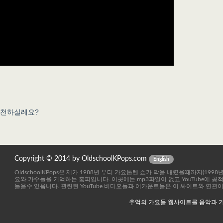
추천하실레요?
Copyright © 2014 by OldschoolKPops.com
English
OldschoolKPops은 제가 1988년 부터 가요톱텐 쇼가 막을 내렸을때까지(199
요와 가수들을 기억하는 홈피입니다. 이곳에는 mp3파일이 없고 YouTube에 
들을수 있음니다. 관련된 YouTube 비디오들과 어카운트들은 이 싸이트와 연관
추억의 가요들 웹사이트를 음악과 