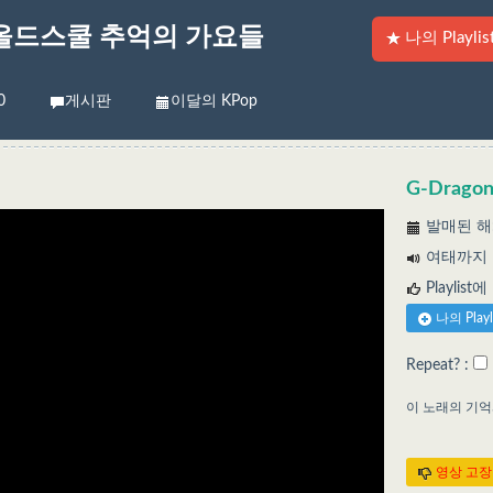
올드스쿨 추억의 가요들
나의 Playlis
0
게시판
이달의 KPop
G-Drago
발매된 해:
여태까지 들
Playlist
나의 Play
Repeat? :
이 노래의 기
영상 고장