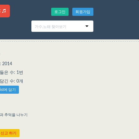
t
로그인
회원가입
n
 2014
은 수: 1번
에 담긴 수: 0개
list에 담기
억과 추억을 나누기
 신고 하기