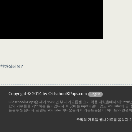
추천하실레요?
Copyright © 2014 by OldschoolKPops.com
English
OldschoolKPops은 제가 1988년 부터 가요톱텐 쇼가 막을 내렸을때까지(199
요와 가수들을 기억하는 홈피입니다. 이곳에는 mp3파일이 없고 YouTube에 
들을수 있음니다. 관련된 YouTube 비디오들과 어카운트들은 이 싸이트와 연관
추억의 가요들 웹사이트를 음악과 