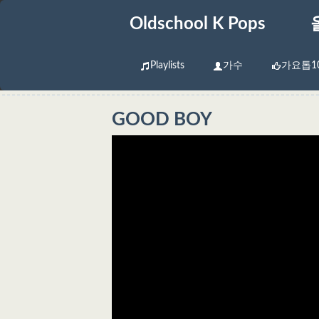
Oldschool K Pops
Playlists
가수
가요톱1
GOOD BOY