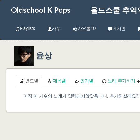
Oldschool K Pops
올드스쿨 추억
Playlists
가수
가요톱10
게시판
윤상
년도별
제목별
인기별
노래 추가하기
아직 이 가수의 노래가 입력되지않았음니다. 추가하실레요?