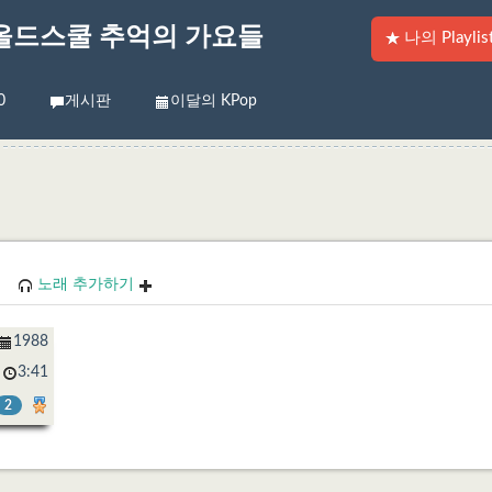
올드스쿨 추억의 가요들
나의 Playlis
0
게시판
이달의 KPop
노래 추가하기
1988
3:41
2