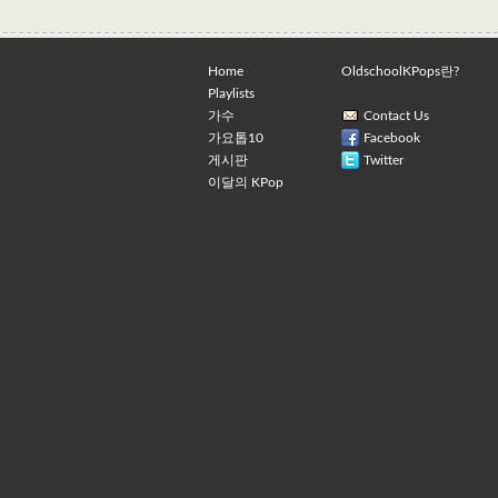
Home
OldschoolKPops란?
Playlists
가수
Contact Us
가요톱10
Facebook
게시판
Twitter
이달의 KPop