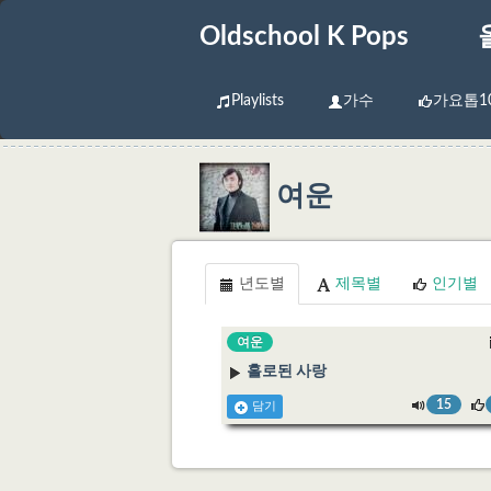
Oldschool K Pops
Playlists
가수
가요톱1
여운
년도별
제목별
인기별
여운
홀로된 사랑
15
담기