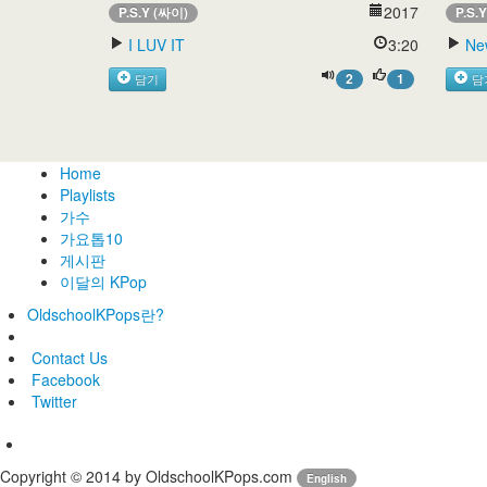
2017
P.S.Y (싸이)
P.S.
I LUV IT
3:20
Ne
2
1
담기
담
Home
Playlists
가수
가요톱10
게시판
이달의 KPop
OldschoolKPops란?
Contact Us
Facebook
Twitter
Copyright © 2014 by OldschoolKPops.com
English