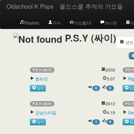
Oldschool K Pops
올드스쿨 추억의 가요들
Playlists
가수
가요톱10
게시판
이
P.S.Y (싸이)
년도
2002
P.S.Y (싸이)
P.S.
챔피언
3:07
Ri
0
0
담기
담
2012
P.S.Y (싸이)
P.S.
강남스타일
4:19
Ge
1
0
담기
담