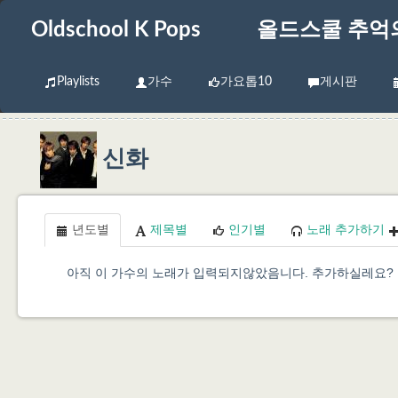
Oldschool K Pops
올드스쿨 추억
Playlists
가수
가요톱10
게시판
신화
년도별
제목별
인기별
노래 추가하기
아직 이 가수의 노래가 입력되지않았음니다. 추가하실레요?