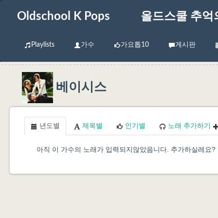
Oldschool K Pops
올드스쿨 추억
Playlists
가수
가요톱10
게시판
베이시스
년도별
제목별
인기별
노래 추가하기
아직 이 가수의 노래가 입력되지않았음니다. 추가하실레요?