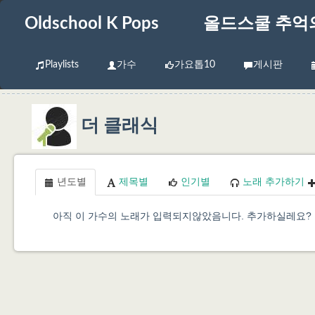
Oldschool K Pops
올드스쿨 추억
Playlists
가수
가요톱10
게시판
더 클래식
년도별
제목별
인기별
노래 추가하기
아직 이 가수의 노래가 입력되지않았음니다. 추가하실레요?