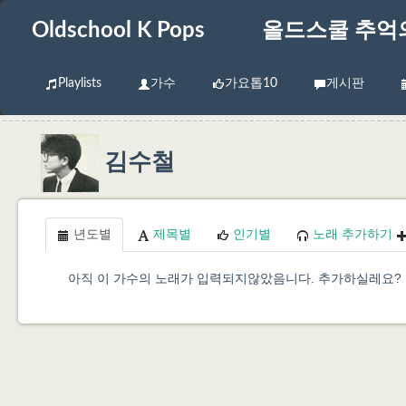
Oldschool K Pops
올드스쿨 추억
Playlists
가수
가요톱10
게시판
김수철
년도별
제목별
인기별
노래 추가하기
아직 이 가수의 노래가 입력되지않았음니다. 추가하실레요?