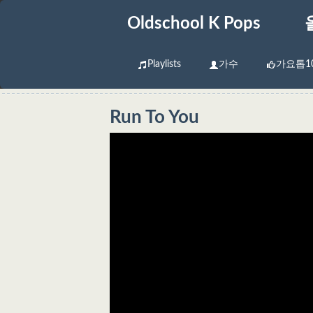
Oldschool K Pops
Playlists
가수
가요톱1
Run To You