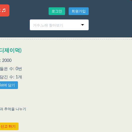
t
로그인
회원가입
 (디제이덕)
 2000
은 수: 0번
에 담긴 수: 1개
list에 담기
억과 추억을 나누기
 신고 하기