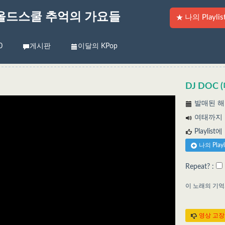
올드스쿨 추억의 가요들
나의 Playlis
0
게시판
이달의 KPop
DJ DOC
발매된 해:
여태까지 들
Playlist
나의 Play
Repeat? :
이 노래의 기
영상 고장