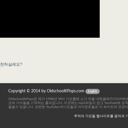
추천하실레요?
Copyright © 2014 by OldschoolKPops.com
English
OldschoolKPops은 제가 1988년 부터 가요톱텐 쇼가 막을 내렸을때까지(199
요와 가수들을 기억하는 홈피입니다. 이곳에는 mp3파일이 없고 YouTube에 
들을수 있음니다. 관련된 YouTube 비디오들과 어카운트들은 이 싸이트와 연관
추억의 가요들 웹사이트를 음악과 