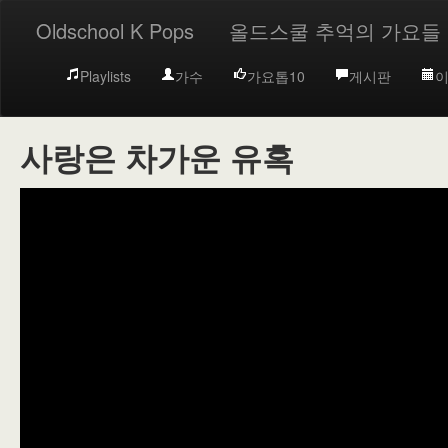
Oldschool K Pops
올드스쿨 추억의 가요들
Playlists
가수
가요톱10
게시판
이
사랑은 차가운 유혹