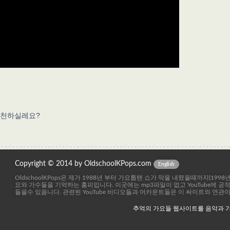
추천하실레요?
Copyright © 2014 by OldschoolKPops.com
English
OldschoolKPops은 제가 1988년 부터 가요톱텐 쇼가 막을 내렸을때까지(199
요와 가수들을 기억하는 홈피입니다. 이곳에는 mp3파일이 없고 YouTube에 
들을수 있음니다. 관련된 YouTube 비디오들과 어카운트들은 이 싸이트와 연관
추억의 가요들 웹사이트를 음악과 