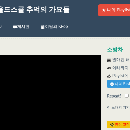
올드스쿨 추억의 가요들
나의 Playlis
0
게시판
이달의 KPop
소방차
발매된 해:
여태까지 들
Playlist
나의 Play
Repeat? :
이 노래의 기
영상 고장