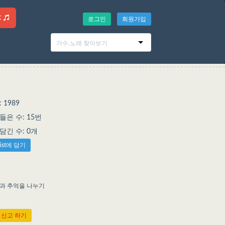
t
로그인
회원가입
 1989
은 수: 15번
에 담긴 수: 0개
list에 담기
억과 추억을 나누기
 신고 하기