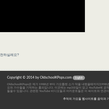
추천하실레요?
Copyright © 2014 by OldschoolKPops.com
English
OldschoolKPops은 제가 1988년 부터 가요톱텐 쇼가 막을 내렸을때까지(199
요와 가수들을 기억하는 홈피입니다. 이곳에는 mp3파일이 없고 YouTube에 
들을수 있음니다. 관련된 YouTube 비디오들과 어카운트들은 이 싸이트와 연관
추억의 가요들 웹사이트를 음악과 