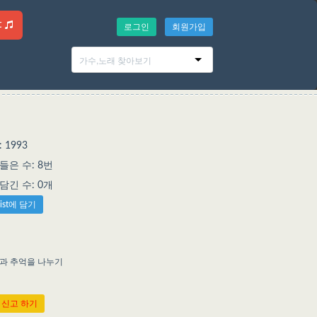
t
로그인
회원가입
 1993
은 수: 8번
에 담긴 수: 0개
list에 담기
억과 추억을 나누기
 신고 하기