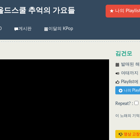
올드스쿨 추억의 가요들
나의 Playlis
0
게시판
이달의 KPop
김건모
발매된 해:
여태까지 들
Playlist
나의 Play
Repeat? :
이 노래의 기
영상 고장