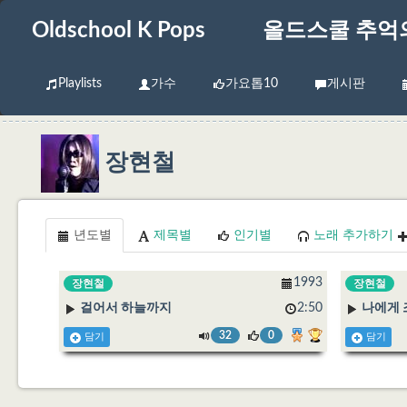
Oldschool K Pops
올드스쿨 추억
Playlists
가수
가요톱10
게시판
장현철
년도별
제목별
인기별
노래 추가하기
1993
장현철
장현철
걸어서 하늘까지
2:50
나에게 
32
0
담기
담기