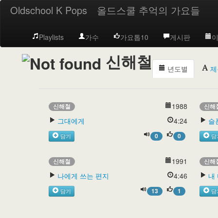
Oldschool K Pops
올드스쿨 추억의 가요들
Playlists
가수
가요톱10
게시판
이
신해철
년도별
제
1988
신해철
신해
그대에게
4:24
슬
0
0
담기
담
1991
신해철
신해
나에게 쓰는 편지
4:46
내
13
1
담기
담