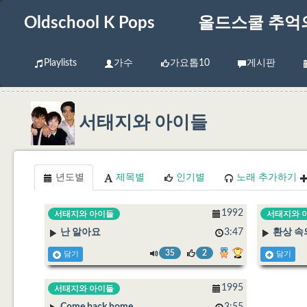
Oldschool K Pops
올드스쿨 추억
Playlists
가수
가요톱10
게시판
서태지와 아이들
년도별
제목별
인기별
노래 추가하기
1992
서태지와 아이들
서태지와 
난 알아요
3:47
환상 속
35
2
담기
담기
1995
서태지와 아이들