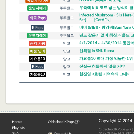
DJ DOC (디제이 디오시)
이달의 KPops
망고
우측에 비비코드 넣는 방식이 
운영자에게
뚜뚜월드
Infected Mushroom - S is Here (R
외국 Pops
뚜뚜월드
Set] - - - [GetAFix]
비비 (BIBI) - 밤양갱(Bam Yang Ga
K Pops
뚜뚜월드
년도 같은거 없이 최신과 올드
운영자에게
뚜뚜월드
4/1/2014 ~ 4/30/2014 동안 
공지 사항
망고
신해철 in SNL Korea
예능.연예
망고
가요톱10 역대 가장 억울한 1위
가요톱10
망고
진실은 침몰하지 않을 거야
K Pops
망고
현진영 <흐린 기억속의 그대>
가요톱10
망고
Copyright © 2014
Home
OldschoolKPops란?
Playlists
OldschoolKPops
요와 가수들을 기억하는
가수
Contact Us