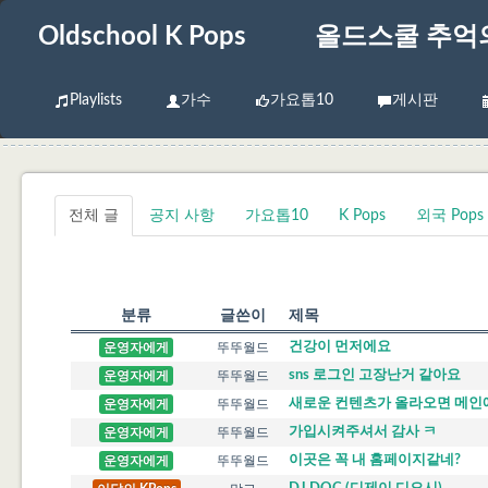
Oldschool K Pops
올드스쿨 추억
Playlists
가수
가요톱10
게시판
전체 글
공지 사항
가요톱10
K Pops
외국 Pops
분류
글쓴이
제목
건강이 먼저에요
운영자에게
뚜뚜월드
sns 로그인 고장난거 같아요
운영자에게
뚜뚜월드
새로운 컨텐츠가 올라오면 메인
운영자에게
뚜뚜월드
가입시켜주셔서 감사 ㅋ
운영자에게
뚜뚜월드
이곳은 꼭 내 홈페이지같네?
운영자에게
뚜뚜월드