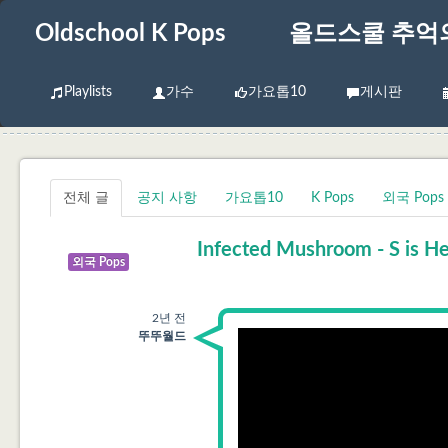
Oldschool K Pops
올드스쿨 추억
Playlists
가수
가요톱10
게시판
전체 글
공지 사항
가요톱10
K Pops
외국 Pops
Infected Mushroom - S is Here 
외국 Pops
2년 전
뚜뚜월드