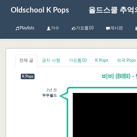
Oldschool K Pops
올드스쿨 추억
Playlists
가수
가요톱10
게시판
전체 글
공지 사항
가요톱10
K Pops
외국 Pops
비비 (BIBI) -
K Pops
2년 전
뚜뚜월드