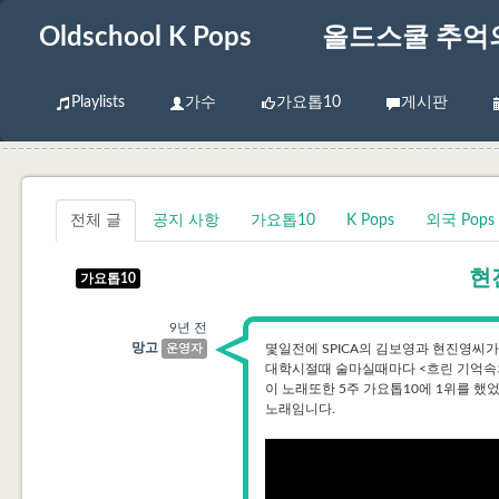
Oldschool K Pops
올드스쿨 추억
Playlists
가수
가요톱10
게시판
전체 글
공지 사항
가요톱10
K Pops
외국 Pops
현
가요톱10
9년 전
망고
운영자
몇일전에 SPICA의 김보영과 현진영씨가
대학시절때 술마실때마다 <흐린 기억속의
이 노래또한 5주 가요톱10에 1위를 했
노래임니다.